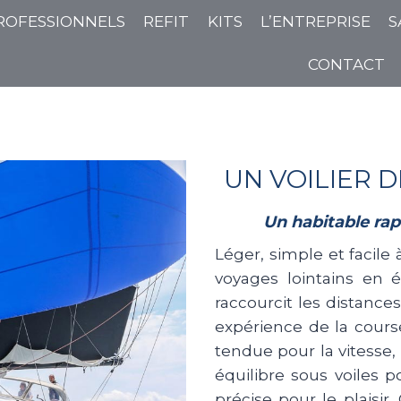
ROFESSIONNELS
REFIT
KITS
L’ENTREPRISE
S
CONTACT
UN VOILIER 
Un habitable rap
Léger, simple et facile
voyages lointains en 
raccourcit les distance
expérience de la cours
tendue pour la vitesse, 
équilibre sous voiles p
précise pour le plaisir.