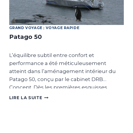
GRAND VOYAGE
|
VOYAGE RAPIDE
Patago 50
L’équilibre subtil entre confort et
performance a été méticuleusement
atteint dans l’aménagement intérieur du
Patago 50, conçu par le cabinet DRB
Concept. Dès les premières esquisses,
l’objectif était de minimiser tout impact sur
PATAGO
LIRE LA SUITE
50
les performances du bateau, et chaque
élément à bord, du poids à la répartition, a
été scruté avec une attention particulière.