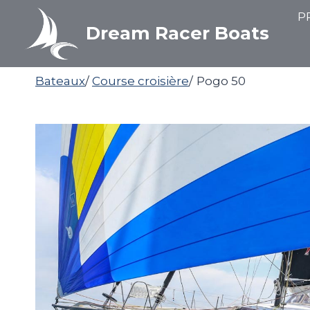
Aller
P
au
Dream Racer Boats
contenu
Bateaux
/
Course croisière
/
Pogo 50