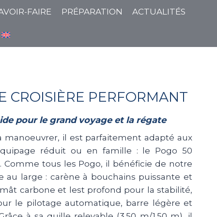
AVOIR-FAIRE
PRÉPARATION
ACTUALITÉS
DE CROISIÈRE PERFORMANT
ide pour le grand voyage et la régate
 à manoeuvrer, il est parfaitement adapté aux
équipage réduit ou en famille : le Pogo 50
s. Comme tous les Pogo, il bénéficie de notre
e au large : carène à bouchains puissante et
mât carbone et lest profond pour la stabilité,
our le pilotage automatique, barre légère et
 Grâce à sa quille relevable (3.50 m/1.50 m), il