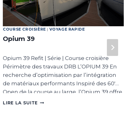
COURSE CROISIÈRE
|
VOYAGE RAPIDE
C
Opium 39
C
Opium 39 Refit | Série | Course croisière
C
Périmètre des travaux DRB L’OPIUM 39 En
p
recherche d’optimisation par l’intégration
m
de matériaux performants Inspiré des 60′
l
Open de la course au large, l’Opium 39 offre
e
des sensations uniques en mer tout
n
OPIUM
LIRE LA SUITE
L
39
apportant un confort de vie à bord
l
intéressant dans cette catégorie de voilier.
3
Sa carène planante et puissante garantit
C
des performances à toutes les allures,
C