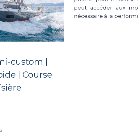
peut accéder aux moui
nécessaire à la perform
emi-custom |
ide | Course
isière
s