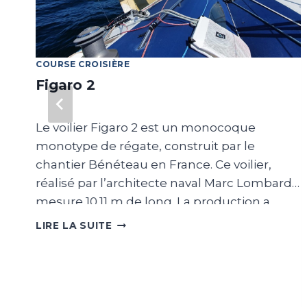
COURSE CROISIÈRE
Figaro 2
Le voilier Figaro 2 est un monocoque
monotype de régate, construit par le
n
chantier Bénéteau en France. Ce voilier,
réalisé par l’architecte naval Marc Lombard,
mesure 10.11 m de long. La production a
e
démarré en 2003 et s’est terminée en 2017.
FIGARO
LIRE LA SUITE
2
t
98 exemplaires du bateau ont été produits.