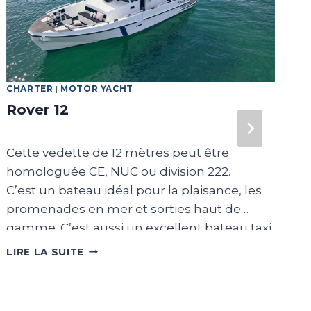
CHARTER
|
MOTOR YACHT
G
Rover 12
I
Cette vedette de 12 mètres peut être
L
homologuée CE, NUC ou division 222.
n
C’est un bateau idéal pour la plaisance, les
l
promenades en mer et sorties haut de
m
gamme. C’est aussi un excellent bateau taxi.
c
Il existe en version 1 ou 2 cabines. Ses
c
ROVER
LIRE LA SUITE
L
12
aménagements sont lumineux, simples et
e
fonctionnels.
n
Sa carène dernière génération lui confère
c