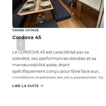
GRAND VOYAGE
Cordova 45
Le CORDOVA 45 est caractérisé par sa
e
sobriété, ses performances élevées et sa
e
manœuvrabilité aisée, étant
ée
spécifiquement conçu pour faire face aux
conditions maritimes les plus exigeantes. Sa
sé
coque en aluminium lui confère une
CORDOVA
LIRE LA SUITE
45
robustesse inégalée. La vaste timonerie
offre une vue panoramique à 360 degrés et
un espace assis pour 3 personnes.