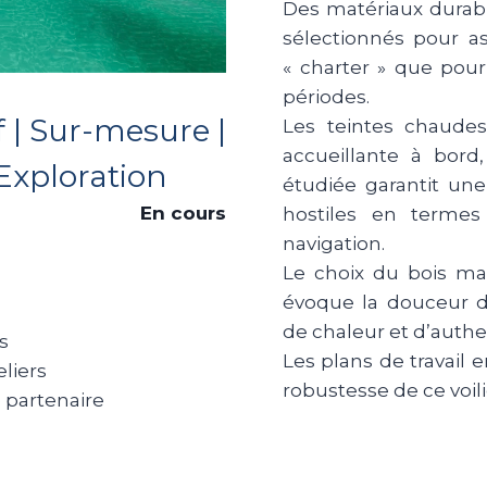
Des matériaux durab
sélectionnés pour a
« charter » que pou
périodes.
 | Sur-mesure |
Les teintes chaude
accueillante à bor
Exploration
étudiée garantit un
En cours
hostiles en terme
navigation.
Le choix du bois ma
évoque la douceur d
de chaleur et d’authen
s
Les plans de travail 
liers
robustesse de ce voil
 partenaire