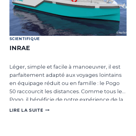
SCIENTIFIQUE
INRAE
Léger, simple et facile à manoeuvrer, il est
parfaitement adapté aux voyages lointains
en équipage réduit ou en famille : le Pogo
50 raccourcit les distances. Comme tous les
Pogo, il bénéficie de notre expérience de la
course au large : carène à bouchains
INRAE
LIRE LA SUITE
puissante et tendue pour la vitesse, mât
carbone et lest profond pour la stabilité,
équilibre sous voiles pour le pilotage