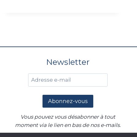
un comportement très marin, un passage
r
de vague excellent et une stabilité sans
pareil.
Newsletter
Vous pouvez vous désabonner à tout
moment via le lien en bas de nos e-mails.