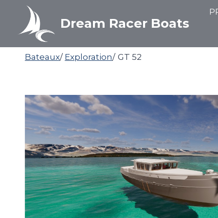
Aller
P
au
Dream Racer Boats
contenu
Bateaux
/
Exploration
/
GT 52