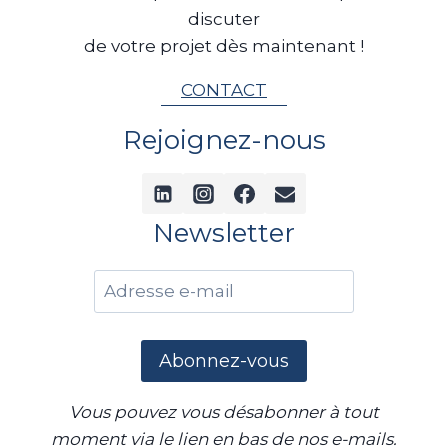
i
a
discuter
de votre projet dès maintenant !
g
o
e
CONTACT
n
Rejoignez-nous
d
e
s
Newsletter
p
u
b
l
Vous pouvez vous désabonner à tout
i
moment via le lien en bas de nos e-mails.