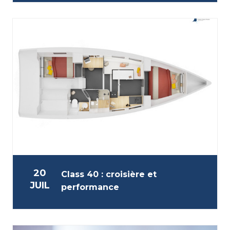
20
Class 40 : croisière et
JUIL
performance