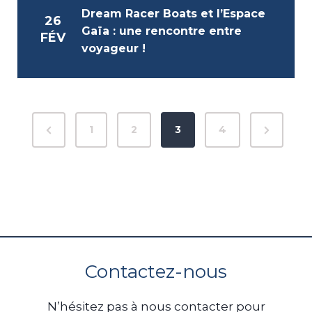
Dream Racer Boats et l’Espace
26
Gaïa : une rencontre entre
FÉV
voyageur !
P
P
N
1
2
3
4
a
r
e
e
x
g
v
t
i
i
P
n
o
a
u
g
a
Contactez-nous
s
e
t
P
N’hésitez pas à nous contacter pour