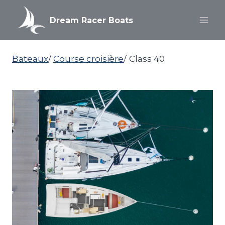
Aller
au
Dream Racer Boats
contenu
Bateaux
/
Course croisière
/
Class 40