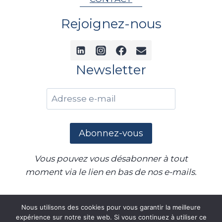
Rejoignez-nous
Newsletter
Vous pouvez vous désabonner à tout
moment via le lien en bas de nos e-mails.
Nous utilisons des cookies pour vous garantir la meilleure
© Dream Racer Boats 2026
expérience sur notre site web. Si vous continuez à utiliser ce